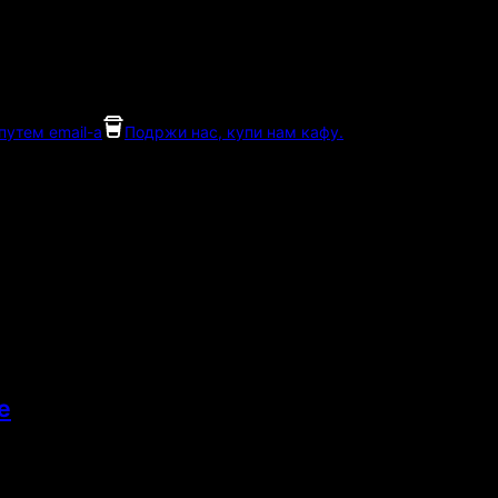
утем email-а
Подржи нас, купи нам кафу.
е