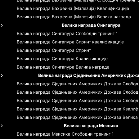
Велика награда Бахреина (Малезија)
Квалификације
Велика награда Бахреина (Малезија)
Велика награда
Велика награда Сингапура
Велика награда Сингапура
Слободни тренинг 1
Велика награда Сингапура
Спринт квалификације
Велика награда Сингапура
Спринт
Велика награда Сингапура
Квалификације
Велика награда Сингапура
Велика награда
Велика награда Сједињених Америчких Држ
Велика награда Сједињених Америчких Држава
Слободн
Велика награда Сједињених Америчких Држава
Слобод
Велика награда Сједињених Америчких Држава
Слобод
Велика награда Сједињених Америчких Држава
Квалиф
Велика награда Сједињених Америчких Држава
Велика
Велика награда Мексика
Велика награда Мексика
Слободни тренинг 1