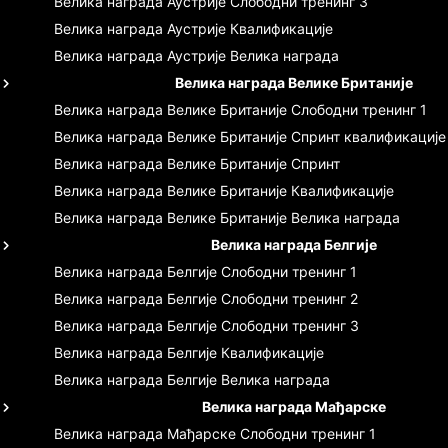
Велика награда Аустрије
Слободни тренинг 3
Велика награда Аустрије
Квалификације
Велика награда Аустрије
Велика награда
Велика награда Велике Британије
Велика награда Велике Британије
Слободни тренинг 1
Велика награда Велике Британије
Спринт квалификације
Велика награда Велике Британије
Спринт
Велика награда Велике Британије
Квалификације
Велика награда Велике Британије
Велика награда
Велика награда Белгије
Велика награда Белгије
Слободни тренинг 1
Велика награда Белгије
Слободни тренинг 2
Велика награда Белгије
Слободни тренинг 3
Велика награда Белгије
Квалификације
Велика награда Белгије
Велика награда
Велика награда Мађарске
Велика награда Мађарске
Слободни тренинг 1