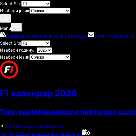
Select Site
Изабери језик
Menu
Додај дане и времена трка у календар
Желим подсетнике п
Select Site
Изабери годину…
Изабери језик
F1 календар
2026
Трке, квалификационе и припремне сесиј
Подржи нас, купи нам кафу.
Додај дане и времена трка у календар