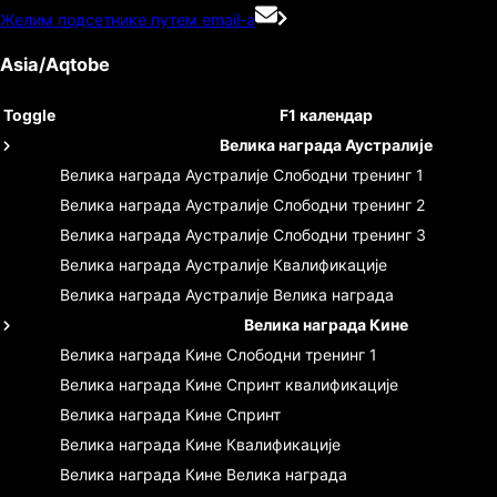
Желим подсетнике путем email-а
Asia/Aqtobe
Toggle
F1 календар
Велика награда Аустралије
Велика награда Аустралије
Слободни тренинг 1
Велика награда Аустралије
Слободни тренинг 2
Велика награда Аустралије
Слободни тренинг 3
Велика награда Аустралије
Квалификације
Велика награда Аустралије
Велика награда
Велика награда Кине
Велика награда Кине
Слободни тренинг 1
Велика награда Кине
Спринт квалификације
Велика награда Кине
Спринт
Велика награда Кине
Квалификације
Велика награда Кине
Велика награда