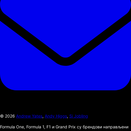
©
2026
Andrew Yates
,
Andy Higgs
,
Si Jobling
Formula One, Formula 1, F1 и Grand Prix су брендови направљени