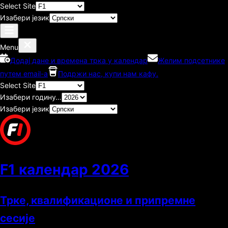
Select Site
Изабери језик
Menu
Додај дане и времена трка у календар
Желим подсетнике
путем email-а
Подржи нас, купи нам кафу.
Select Site
Изабери годину…
Изабери језик
F1 календар
2026
Трке, квалификационе и припремне
сесије