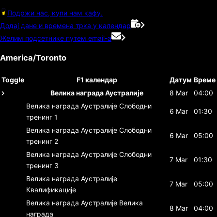
Подржи нас, купи нам кафу.
Додај дане и времена трка у календар
Желим подсетнике путем email-а
America/Toronto
Toggle
F1 календар
Датум
Време
Велика награда Аустралије
8 Mar
04:00
Велика награда Аустралије
Слободни
6 Mar
01:30
тренинг 1
Велика награда Аустралије
Слободни
6 Mar
05:00
тренинг 2
Велика награда Аустралије
Слободни
7 Mar
01:30
тренинг 3
Велика награда Аустралије
7 Mar
05:00
Квалификације
Велика награда Аустралије
Велика
8 Mar
04:00
награда