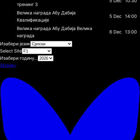
5 Dec
10:30
тренинг 3
Велика награда Абу Дабија
5 Dec
14:00
Квалификације
Велика награда Абу Дабија
Велика
6 Dec
13:00
награда
Изабери језик
Select Site
Изабери годину…
Bluesky