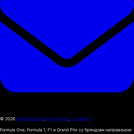
©
2026
Andrew Yates
,
Andy Higgs
,
Si Jobling
Formula One, Formula 1, F1 и Grand Prix су брендови направљени