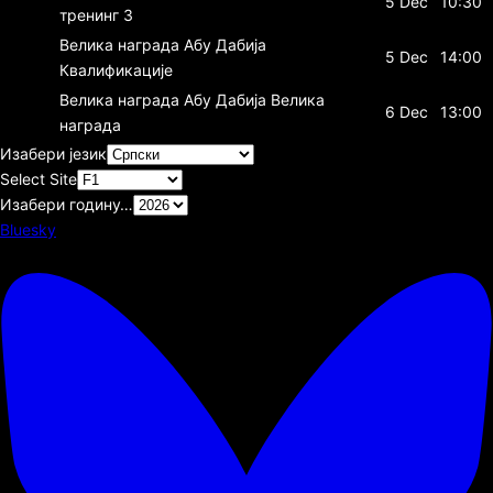
5 Dec
10:30
тренинг 3
Велика награда Абу Дабија
5 Dec
14:00
Квалификације
Велика награда Абу Дабија
Велика
6 Dec
13:00
награда
Изабери језик
Select Site
Изабери годину…
Bluesky