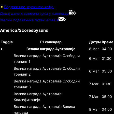
Подржи нас, купи нам кафу.
Додај дане и времена трка у календар
Желим подсетнике путем email-а
America/Scoresbysund
Toggle
F1 календар
Датум
Време
Велика награда Аустралије
8 Mar
04:00
Велика награда Аустралије
Слободни
6 Mar
01:30
тренинг 1
Велика награда Аустралије
Слободни
6 Mar
05:00
тренинг 2
Велика награда Аустралије
Слободни
7 Mar
01:30
тренинг 3
Велика награда Аустралије
7 Mar
05:00
Квалификације
Велика награда Аустралије
Велика
8 Mar
04:00
награда