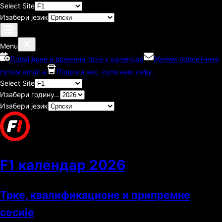
Select Site
Изабери језик
Menu
Додај дане и времена трка у календар
Желим подсетнике
путем email-а
Подржи нас, купи нам кафу.
Select Site
Изабери годину…
Изабери језик
F1 календар
2026
Трке, квалификационе и припремне
сесије