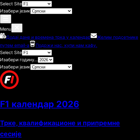
Select Site
Изабери језик
Menu
Додај дане и времена трка у календар
Желим подсетнике
путем email-а
Подржи нас, купи нам кафу.
Select Site
Изабери годину…
Изабери језик
F1 календар
2026
Трке, квалификационе и припремне
сесије