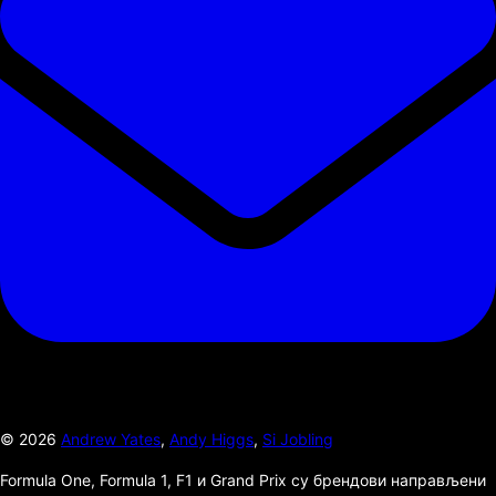
©
2026
Andrew Yates
,
Andy Higgs
,
Si Jobling
Formula One, Formula 1, F1 и Grand Prix су брендови направљени