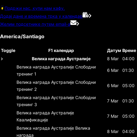
Подржи нас, купи нам кафу.
Додај дане и времена трка у календар
Желим подсетнике путем email-а
America/Santiago
Toggle
F1 календар
Датум
Време
Велика награда Аустралије
8 Mar
04:00
Велика награда Аустралије
Слободни
6 Mar
01:30
тренинг 1
Велика награда Аустралије
Слободни
6 Mar
05:00
тренинг 2
Велика награда Аустралије
Слободни
7 Mar
01:30
тренинг 3
Велика награда Аустралије
7 Mar
05:00
Квалификације
Велика награда Аустралије
Велика
8 Mar
04:00
награда