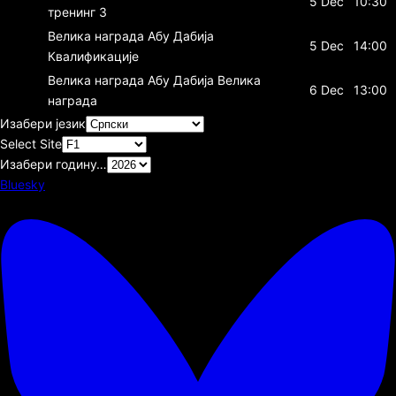
5 Dec
10:30
тренинг 3
Велика награда Абу Дабија
5 Dec
14:00
Квалификације
Велика награда Абу Дабија
Велика
6 Dec
13:00
награда
Изабери језик
Select Site
Изабери годину…
Bluesky