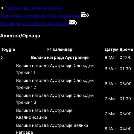
Подржи нас, купи нам кафу.
Додај дане и времена трка у календар
Желим подсетнике путем email-а
America/Ojinaga
Toggle
F1 календар
Датум
Време
Велика награда Аустралије
8 Mar
04:00
Велика награда Аустралије
Слободни
6 Mar
01:30
тренинг 1
Велика награда Аустралије
Слободни
6 Mar
05:00
тренинг 2
Велика награда Аустралије
Слободни
7 Mar
01:30
тренинг 3
Велика награда Аустралије
7 Mar
05:00
Квалификације
Велика награда Аустралије
Велика
8 Mar
04:00
награда