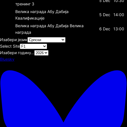
5 Dec
10:30
тренинг 3
Велика награда Абу Дабија
5 Dec
14:00
Квалификације
Велика награда Абу Дабија
Велика
6 Dec
13:00
награда
Изабери језик
Select Site
Изабери годину…
Bluesky