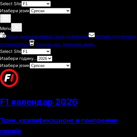
Select Site
Изабери језик
Menu
Додај дане и времена трка у календар
Желим подсетнике
путем email-а
Подржи нас, купи нам кафу.
Select Site
Изабери годину…
Изабери језик
F1 календар
2026
Трке, квалификационе и припремне
сесије