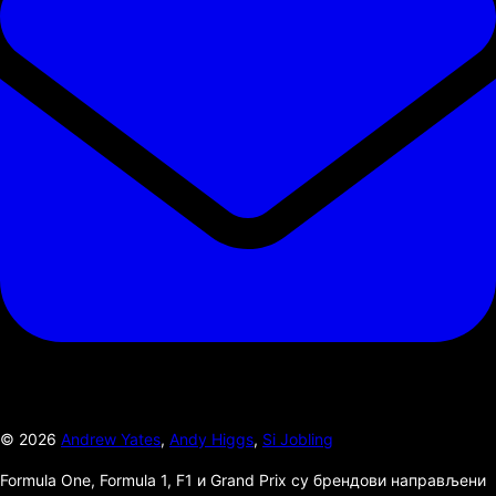
©
2026
Andrew Yates
,
Andy Higgs
,
Si Jobling
Formula One, Formula 1, F1 и Grand Prix су брендови направљени