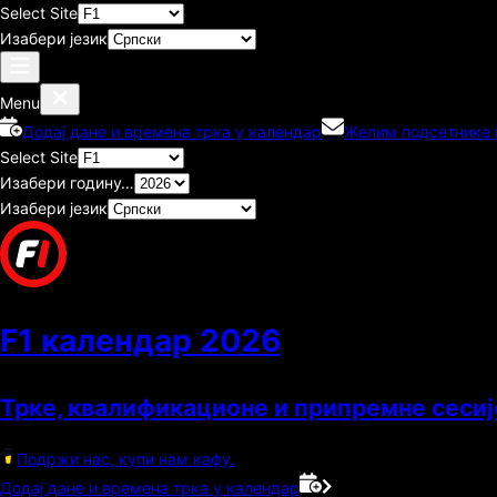
Select Site
Изабери језик
Menu
Додај дане и времена трка у календар
Желим подсетнике п
Select Site
Изабери годину…
Изабери језик
F1 календар
2026
Трке, квалификационе и припремне сесиј
Подржи нас, купи нам кафу.
Додај дане и времена трка у календар