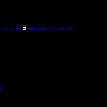
утем email-а
Подржи нас, купи нам кафу.
е