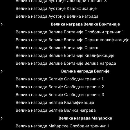
Велика награда Аустрије
Слободни тренинг 3
Велика награда Аустрије
Квалификације
Велика награда Аустрије
Велика награда
Велика награда Велике Британије
Велика награда Велике Британије
Слободни тренинг 1
Велика награда Велике Британије
Спринт квалификације
Велика награда Велике Британије
Спринт
Велика награда Велике Британије
Квалификације
Велика награда Велике Британије
Велика награда
Велика награда Белгије
Велика награда Белгије
Слободни тренинг 1
Велика награда Белгије
Слободни тренинг 2
Велика награда Белгије
Слободни тренинг 3
Велика награда Белгије
Квалификације
Велика награда Белгије
Велика награда
Велика награда Мађарске
Велика награда Мађарске
Слободни тренинг 1