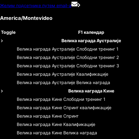
Желим подсетнике путем email-а
America/Montevideo
Toggle
F1 календар
Велика награда Аустралије
Велика награда Аустралије
Слободни тренинг 1
Велика награда Аустралије
Слободни тренинг 2
Велика награда Аустралије
Слободни тренинг 3
Велика награда Аустралије
Квалификације
Велика награда Аустралије
Велика награда
Велика награда Кине
Велика награда Кине
Слободни тренинг 1
Велика награда Кине
Спринт квалификације
Велика награда Кине
Спринт
Велика награда Кине
Квалификације
Велика награда Кине
Велика награда