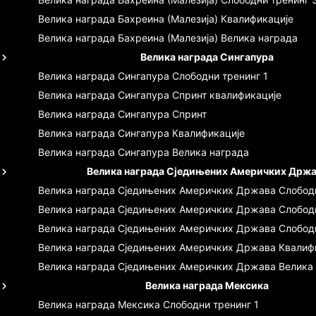
Велика награда Бахреина (Малезија)
Квалификације
Велика награда Бахреина (Малезија)
Велика награда
Велика награда Сингапура
Велика награда Сингапура
Слободни тренинг 1
Велика награда Сингапура
Спринт квалификације
Велика награда Сингапура
Спринт
Велика награда Сингапура
Квалификације
Велика награда Сингапура
Велика награда
Велика награда Сједињених Америчких Држ
Велика награда Сједињених Америчких Држава
Слободн
Велика награда Сједињених Америчких Држава
Слобод
Велика награда Сједињених Америчких Држава
Слобод
Велика награда Сједињених Америчких Држава
Квалиф
Велика награда Сједињених Америчких Држава
Велика
Велика награда Мексика
Велика награда Мексика
Слободни тренинг 1