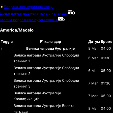
Подржи нас, купи нам кафу.
Додај дане и времена трка у календар
Желим подсетнике путем email-а
America/Maceio
Toggle
F1 календар
Датум
Време
Велика награда Аустралије
8 Mar
04:00
Велика награда Аустралије
Слободни
6 Mar
01:30
тренинг 1
Велика награда Аустралије
Слободни
6 Mar
05:00
тренинг 2
Велика награда Аустралије
Слободни
7 Mar
01:30
тренинг 3
Велика награда Аустралије
7 Mar
05:00
Квалификације
Велика награда Аустралије
Велика
8 Mar
04:00
награда