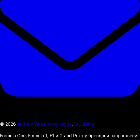
©
2026
Andrew Yates
,
Andy Higgs
,
Si Jobling
Formula One, Formula 1, F1 и Grand Prix су брендови направљени