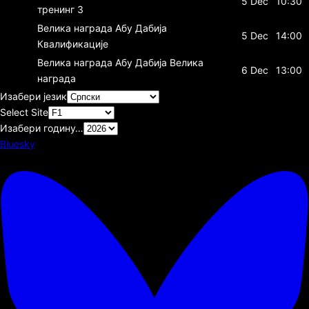
5 Dec
10:30
тренинг 3
Велика награда Абу Дабија
5 Dec
14:00
Квалификације
Велика награда Абу Дабија
Велика
6 Dec
13:00
награда
Изабери језик
Select Site
Изабери годину…
Bluesky