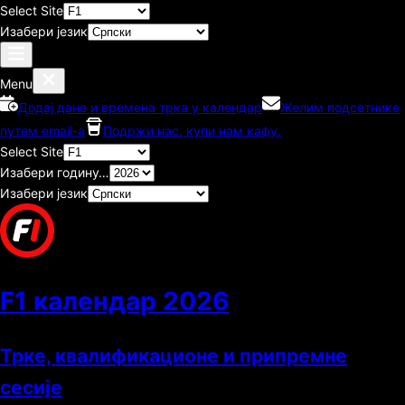
Select Site
Изабери језик
Menu
Додај дане и времена трка у календар
Желим подсетнике
путем email-а
Подржи нас, купи нам кафу.
Select Site
Изабери годину…
Изабери језик
F1 календар
2026
Трке, квалификационе и припремне
сесије