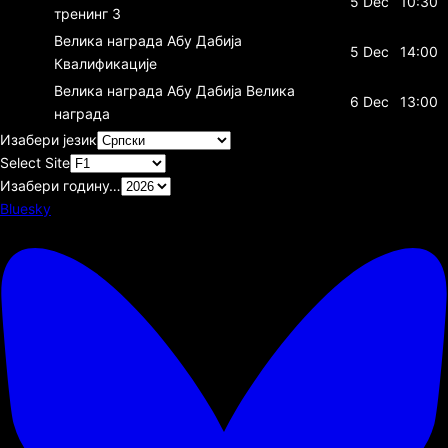
5 Dec
10:30
тренинг 3
Велика награда Абу Дабија
5 Dec
14:00
Квалификације
Велика награда Абу Дабија
Велика
6 Dec
13:00
награда
Изабери језик
Select Site
Изабери годину…
Bluesky