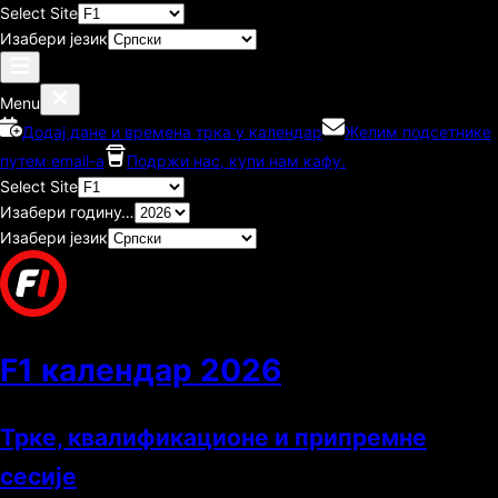
Select Site
Изабери језик
Menu
Додај дане и времена трка у календар
Желим подсетнике
путем email-а
Подржи нас, купи нам кафу.
Select Site
Изабери годину…
Изабери језик
F1 календар
2026
Трке, квалификационе и припремне
сесије