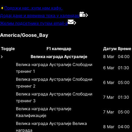
Подржи нас, купи нам кафу.
Додај дане и времена трка у календар
Желим подсетнике путем email-а
America/Goose_Bay
Toggle
F1 календар
Датум
Време
Велика награда Аустралије
8 Mar
04:00
Велика награда Аустралије
Слободни
6 Mar
01:30
тренинг 1
Велика награда Аустралије
Слободни
6 Mar
05:00
тренинг 2
Велика награда Аустралије
Слободни
7 Mar
01:30
тренинг 3
Велика награда Аустралије
7 Mar
05:00
Квалификације
Велика награда Аустралије
Велика
8 Mar
04:00
награда