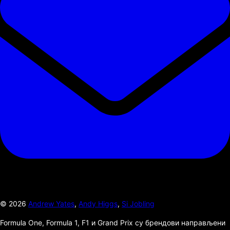
©
2026
Andrew Yates
,
Andy Higgs
,
Si Jobling
Formula One, Formula 1, F1 и Grand Prix су брендови направљени