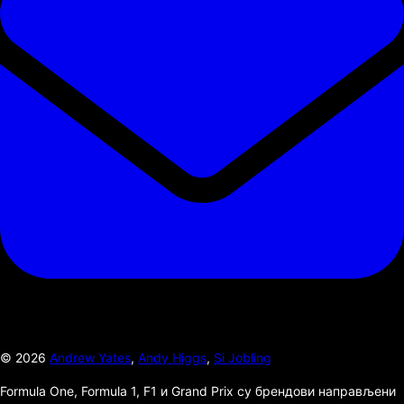
©
2026
Andrew Yates
,
Andy Higgs
,
Si Jobling
Formula One, Formula 1, F1 и Grand Prix су брендови направљени