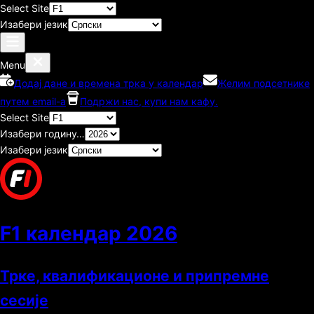
Select Site
Изабери језик
Menu
Додај дане и времена трка у календар
Желим подсетнике
путем email-а
Подржи нас, купи нам кафу.
Select Site
Изабери годину…
Изабери језик
F1 календар
2026
Трке, квалификационе и припремне
сесије