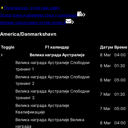
Подржи нас, купи нам кафу.
Додај дане и времена трка у календар
Желим подсетнике путем email-а
America/Danmarkshavn
Toggle
F1 календар
Датум
Време
Велика награда Аустралије
8 Mar
04:00
Велика награда Аустралије
Слободни
6 Mar
01:30
тренинг 1
Велика награда Аустралије
Слободни
6 Mar
05:00
тренинг 2
Велика награда Аустралије
Слободни
7 Mar
01:30
тренинг 3
Велика награда Аустралије
7 Mar
05:00
Квалификације
Велика награда Аустралије
Велика
8 Mar
04:00
награда