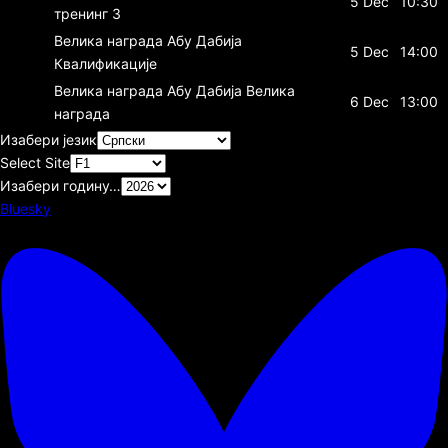
5 Dec
10:30
тренинг 3
Велика награда Абу Дабија
5 Dec
14:00
Квалификације
Велика награда Абу Дабија
Велика
6 Dec
13:00
награда
Изабери језик
Select Site
Изабери годину…
Bluesky