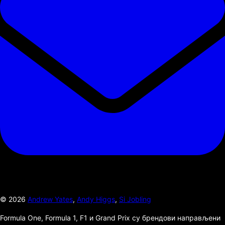
©
2026
Andrew Yates
,
Andy Higgs
,
Si Jobling
Formula One, Formula 1, F1 и Grand Prix су брендови направљени