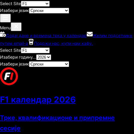
Select Site
Изабери језик
Menu
Додај дане и времена трка у календар
Желим подсетнике
путем email-а
Подржи нас, купи нам кафу.
Select Site
Изабери годину…
Изабери језик
F1 календар
2026
Трке, квалификационе и припремне
сесије