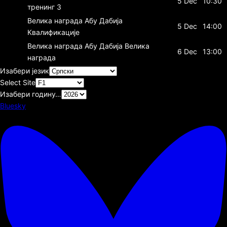
5 Dec
10:30
тренинг 3
Велика награда Абу Дабија
5 Dec
14:00
Квалификације
Велика награда Абу Дабија
Велика
6 Dec
13:00
награда
Изабери језик
Select Site
Изабери годину…
Bluesky