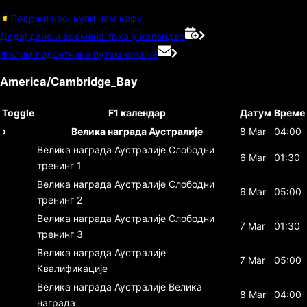
Подржи нас, купи нам кафу.
Додај дане и времена трка у календар
Желим подсетнике путем email-а
America/Cambridge_Bay
Toggle
F1 календар
Датум
Време
Велика награда Аустралије
8 Mar
04:00
Велика награда Аустралије
Слободни
6 Mar
01:30
тренинг 1
Велика награда Аустралије
Слободни
6 Mar
05:00
тренинг 2
Велика награда Аустралије
Слободни
7 Mar
01:30
тренинг 3
Велика награда Аустралије
7 Mar
05:00
Квалификације
Велика награда Аустралије
Велика
8 Mar
04:00
награда