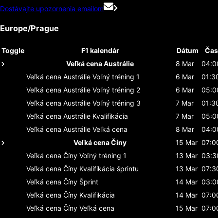
Dostávajte upozornenia emailom
Europe/Prague
Toggle
F1 kalendár
Dátum
Čas
Veľká cena Austrálie
8 Mar
04:0
Veľká cena Austrálie
Voľný tréning 1
6 Mar
01:3
Veľká cena Austrálie
Voľný tréning 2
6 Mar
05:0
Veľká cena Austrálie
Voľný tréning 3
7 Mar
01:3
Veľká cena Austrálie
Kvalifikácia
7 Mar
05:0
Veľká cena Austrálie
Veľká cena
8 Mar
04:0
Veľká cena Číny
15 Mar
07:0
Veľká cena Číny
Voľný tréning 1
13 Mar
03:3
Veľká cena Číny
Kvalifikácia šprintu
13 Mar
07:3
Veľká cena Číny
Šprint
14 Mar
03:0
Veľká cena Číny
Kvalifikácia
14 Mar
07:0
Veľká cena Číny
Veľká cena
15 Mar
07:0