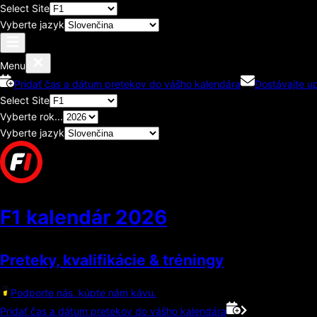
Select Site
Vyberte jazyk
Menu
Pridať čas a dátum pretekov do vášho kalendára
Dostávajte u
Select Site
Vyberte rok...
Vyberte jazyk
F1 kalendár
2026
Preteky, kvalifikácie & tréningy
Podporte nás, kúpte nám kávu.
Pridať čas a dátum pretekov do vášho kalendára