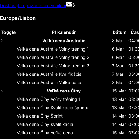
Dostávajte upozornenia emailom
Europe/Lisbon
Toggle
F1 kalendár
Dátum
Čas
Veľká cena Austrálie
8 Mar
04:0
Veľká cena Austrálie
Voľný tréning 1
6 Mar
01:3
Veľká cena Austrálie
Voľný tréning 2
6 Mar
05:0
Veľká cena Austrálie
Voľný tréning 3
7 Mar
01:3
Veľká cena Austrálie
Kvalifikácia
7 Mar
05:0
Veľká cena Austrálie
Veľká cena
8 Mar
04:0
Veľká cena Číny
15 Mar
07:0
Veľká cena Číny
Voľný tréning 1
13 Mar
03:3
Veľká cena Číny
Kvalifikácia šprintu
13 Mar
07:3
Veľká cena Číny
Šprint
14 Mar
03:0
Veľká cena Číny
Kvalifikácia
14 Mar
07:0
Veľká cena Číny
Veľká cena
15 Mar
07:0