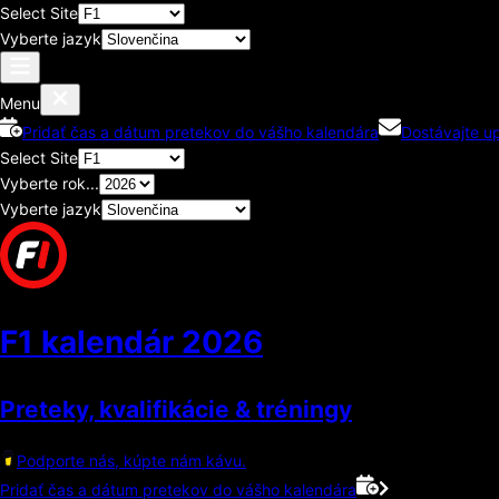
Select Site
Vyberte jazyk
Menu
Pridať čas a dátum pretekov do vášho kalendára
Dostávajte u
Select Site
Vyberte rok...
Vyberte jazyk
F1 kalendár
2026
Preteky, kvalifikácie & tréningy
Podporte nás, kúpte nám kávu.
Pridať čas a dátum pretekov do vášho kalendára