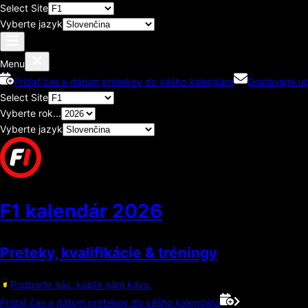
Select Site
Vyberte jazyk
Menu
Pridať čas a dátum pretekov do vášho kalendára
Dostávajte u
Select Site
Vyberte rok...
Vyberte jazyk
F1 kalendár
2026
Preteky, kvalifikácie & tréningy
Podporte nás, kúpte nám kávu.
Pridať čas a dátum pretekov do vášho kalendára