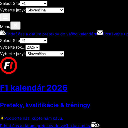
Select Site
Vyberte jazyk
Menu
Pridať čas a dátum pretekov do vášho kalendára
Dostávajte u
Select Site
Vyberte rok...
Vyberte jazyk
F1 kalendár
2026
Preteky, kvalifikácie & tréningy
Podporte nás, kúpte nám kávu.
Pridať čas a dátum pretekov do vášho kalendára