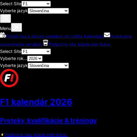
Select Site
Vyberte jazyk
Menu
Pridať čas a dátum pretekov do vášho kalendára
Dostávajte
upozornenia emailom
Podporte nás, kúpte nám kávu.
Select Site
Vyberte rok...
Vyberte jazyk
F1 kalendár
2026
Preteky, kvalifikácie & tréningy
Podporte nás, kúpte nám kávu.