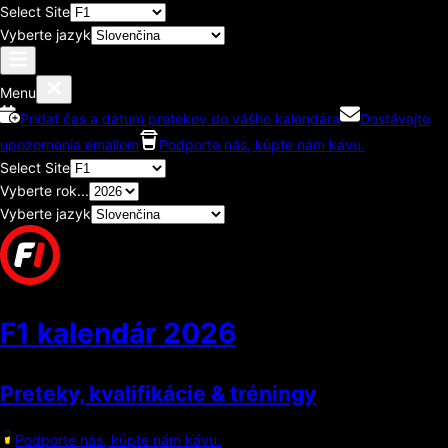
Select Site
Vyberte jazyk
Menu
Pridať čas a dátum pretekov do vášho kalendára
Dostávajte
upozornenia emailom
Podporte nás, kúpte nám kávu.
Select Site
Vyberte rok...
Vyberte jazyk
F1 kalendár
2026
Preteky, kvalifikácie & tréningy
Podporte nás, kúpte nám kávu.