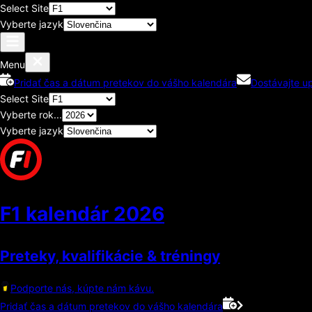
Select Site
Vyberte jazyk
Menu
Pridať čas a dátum pretekov do vášho kalendára
Dostávajte u
Select Site
Vyberte rok...
Vyberte jazyk
F1 kalendár
2026
Preteky, kvalifikácie & tréningy
Podporte nás, kúpte nám kávu.
Pridať čas a dátum pretekov do vášho kalendára