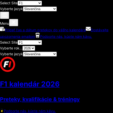
Select Site
Vyberte jazyk
Menu
Pridať čas a dátum pretekov do vášho kalendára
Dostávajte
upozornenia emailom
Podporte nás, kúpte nám kávu.
Select Site
Vyberte rok...
Vyberte jazyk
F1 kalendár
2026
Preteky, kvalifikácie & tréningy
Podporte nás, kúpte nám kávu.