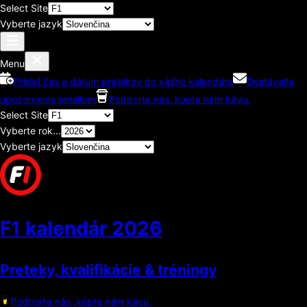
Select Site
Vyberte jazyk
Menu
Pridať čas a dátum pretekov do vášho kalendára
Dostávajte
upozornenia emailom
Podporte nás, kúpte nám kávu.
Select Site
Vyberte rok...
Vyberte jazyk
F1 kalendár
2026
Preteky, kvalifikácie & tréningy
Podporte nás, kúpte nám kávu.