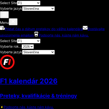
Select Site
Vyberte jazyk
Menu
Pridať čas a dátum pretekov do vášho kalendára
Dostávajte
upozornenia emailom
Podporte nás, kúpte nám kávu.
Select Site
Vyberte rok...
Vyberte jazyk
F1 kalendár
2026
Preteky, kvalifikácie & tréningy
Podporte nás, kúpte nám kávu.