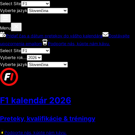
Select Site
Vyberte jazyk
Menu
Pridať čas a dátum pretekov do vášho kalendára
Dostávajte
upozornenia emailom
Podporte nás, kúpte nám kávu.
Select Site
Vyberte rok...
Vyberte jazyk
F1 kalendár
2026
Preteky, kvalifikácie & tréningy
Podporte nás, kúpte nám kávu.