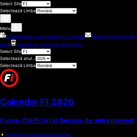
Select Site
Selectează Limba
Menu
Adaugă data și ora curselor în Calendar
Primește notificare pe
email
Susține-ne, cumpără-ne o cafea.
Select Site
Selectează anul...
Selectează Limba
Calendar F1
2026
Curse, Calificări și Sesiuni de antrenament
Susține-ne, cumpără-ne o cafea.