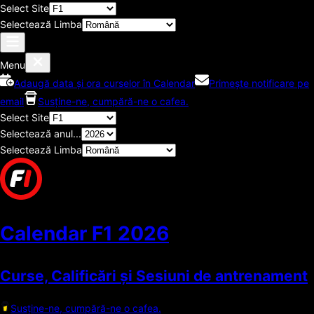
Select Site
Selectează Limba
Menu
Adaugă data și ora curselor în Calendar
Primește notificare pe
email
Susține-ne, cumpără-ne o cafea.
Select Site
Selectează anul...
Selectează Limba
Calendar F1
2026
Curse, Calificări și Sesiuni de antrenament
Susține-ne, cumpără-ne o cafea.