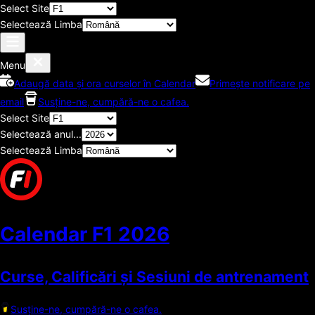
Select Site
Selectează Limba
Menu
Adaugă data și ora curselor în Calendar
Primește notificare pe
email
Susține-ne, cumpără-ne o cafea.
Select Site
Selectează anul...
Selectează Limba
Calendar F1
2026
Curse, Calificări și Sesiuni de antrenament
Susține-ne, cumpără-ne o cafea.