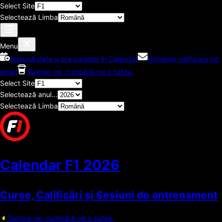
Select Site
Selectează Limba
Menu
Adaugă data și ora curselor în Calendar
Primește notificare pe
email
Susține-ne, cumpără-ne o cafea.
Select Site
Selectează anul...
Selectează Limba
Calendar F1
2026
Curse, Calificări și Sesiuni de antrenament
Susține-ne, cumpără-ne o cafea.