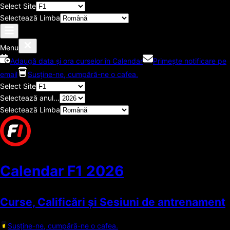
Select Site
Selectează Limba
Menu
Adaugă data și ora curselor în Calendar
Primește notificare pe
email
Susține-ne, cumpără-ne o cafea.
Select Site
Selectează anul...
Selectează Limba
Calendar F1
2026
Curse, Calificări și Sesiuni de antrenament
Susține-ne, cumpără-ne o cafea.