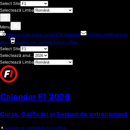
Select Site
Selectează Limba
Menu
Adaugă data și ora curselor în Calendar
Primește notificare pe
email
Susține-ne, cumpără-ne o cafea.
Select Site
Selectează anul...
Selectează Limba
Calendar F1
2026
Curse, Calificări și Sesiuni de antrenament
Susține-ne, cumpără-ne o cafea.