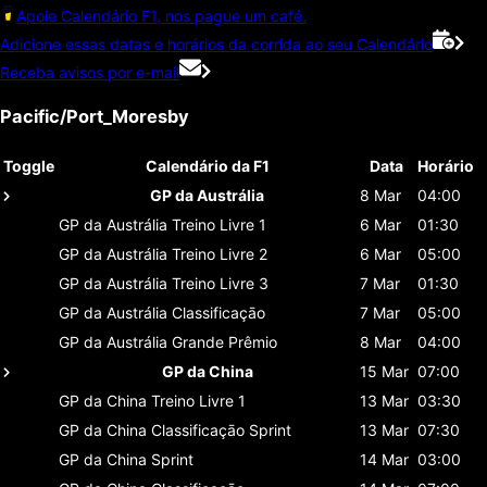
Apoie Calendário F1, nos pague um café.
Adicione essas datas e horários da corrida ao seu Calendário
Receba avisos por e-mail
Pacific/Port_Moresby
Toggle
Calendário da F1
Data
Horário
GP da Austrália
8 Mar
04:00
GP da Austrália
Treino Livre 1
6 Mar
01:30
GP da Austrália
Treino Livre 2
6 Mar
05:00
GP da Austrália
Treino Livre 3
7 Mar
01:30
GP da Austrália
Classificaçāo
7 Mar
05:00
GP da Austrália
Grande Prêmio
8 Mar
04:00
GP da China
15 Mar
07:00
GP da China
Treino Livre 1
13 Mar
03:30
GP da China
Classificaçāo Sprint
13 Mar
07:30
GP da China
Sprint
14 Mar
03:00