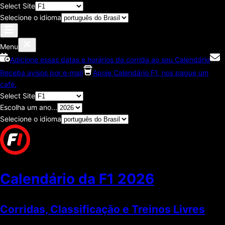
Select Site
Selecione o idioma
Menu
Adicione essas datas e horários da corrida ao seu Calendário
Receba avisos por e-mail
Apoie Calendário F1, nos pague um
café.
Select Site
Escolha um ano...
Selecione o idioma
Calendário da F1
2026
Corridas, Classificaçāo e Treinos Livres