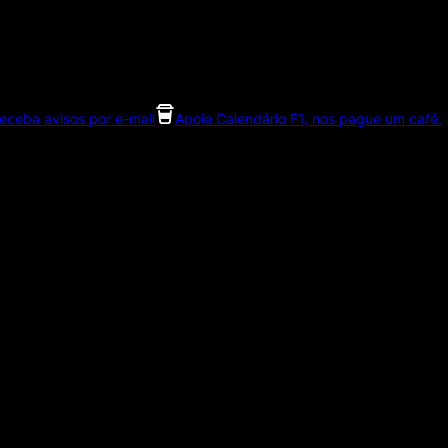
eceba avisos por e-mail
Apoie Calendário F1, nos pague um café.