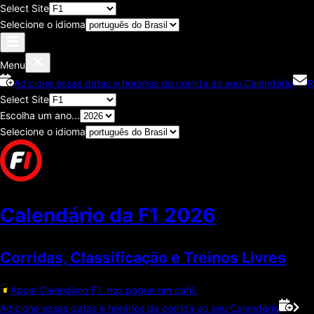
Select Site
Selecione o idioma
Menu
Adicione essas datas e horários da corrida ao seu Calendário
R
Select Site
Escolha um ano...
Selecione o idioma
Calendário da F1
2026
Corridas, Classificaçāo e Treinos Livres
Apoie Calendário F1, nos pague um café.
Adicione essas datas e horários da corrida ao seu Calendário