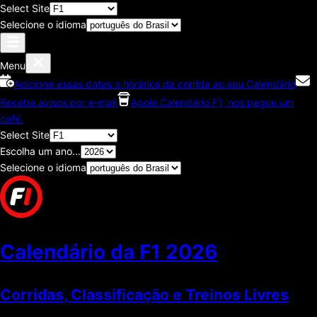
Select Site
Selecione o idioma
Menu
Adicione essas datas e horários da corrida ao seu Calendário
Receba avisos por e-mail
Apoie Calendário F1, nos pague um
café.
Select Site
Escolha um ano...
Selecione o idioma
Calendário da F1
2026
Corridas, Classificaçāo e Treinos Livres