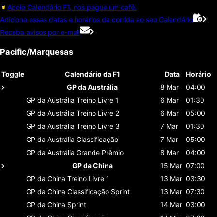
Apoie Calendário F1, nos pague um café.
Adicione essas datas e horários da corrida ao seu Calendário
Receba avisos por e-mail
Pacific/Marquesas
Toggle
Calendário da F1
Data
Horário
GP da Austrália
8 Mar
04:00
GP da Austrália
Treino Livre 1
6 Mar
01:30
GP da Austrália
Treino Livre 2
6 Mar
05:00
GP da Austrália
Treino Livre 3
7 Mar
01:30
GP da Austrália
Classificaçāo
7 Mar
05:00
GP da Austrália
Grande Prêmio
8 Mar
04:00
GP da China
15 Mar
07:00
GP da China
Treino Livre 1
13 Mar
03:30
GP da China
Classificaçāo Sprint
13 Mar
07:30
GP da China
Sprint
14 Mar
03:00