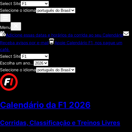
Select Site
Selecione o idioma
Menu
Adicione essas datas e horários da corrida ao seu Calendário
Receba avisos por e-mail
Apoie Calendário F1, nos pague um
café.
Select Site
Escolha um ano...
Selecione o idioma
Calendário da F1
2026
Corridas, Classificaçāo e Treinos Livres