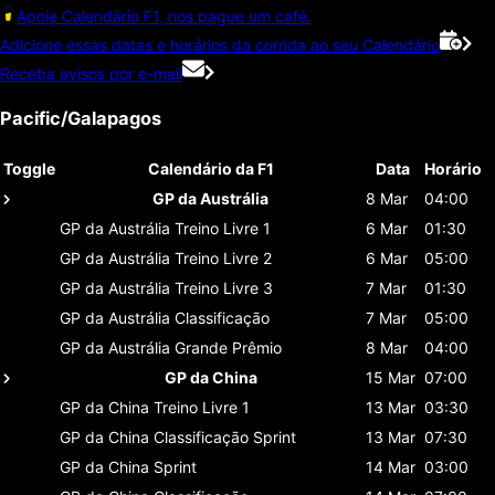
Apoie Calendário F1, nos pague um café.
Adicione essas datas e horários da corrida ao seu Calendário
Receba avisos por e-mail
Pacific/Galapagos
Toggle
Calendário da F1
Data
Horário
GP da Austrália
8 Mar
04:00
GP da Austrália
Treino Livre 1
6 Mar
01:30
GP da Austrália
Treino Livre 2
6 Mar
05:00
GP da Austrália
Treino Livre 3
7 Mar
01:30
GP da Austrália
Classificaçāo
7 Mar
05:00
GP da Austrália
Grande Prêmio
8 Mar
04:00
GP da China
15 Mar
07:00
GP da China
Treino Livre 1
13 Mar
03:30
GP da China
Classificaçāo Sprint
13 Mar
07:30
GP da China
Sprint
14 Mar
03:00