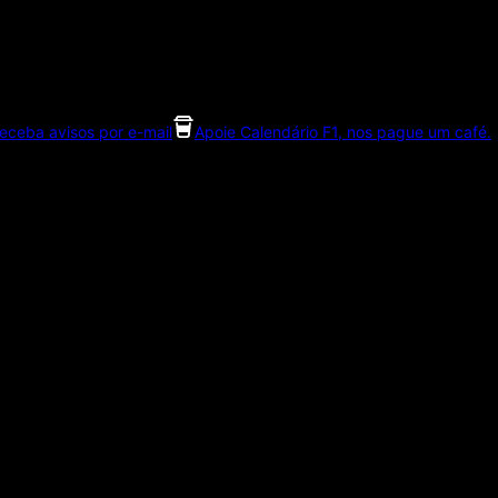
eceba avisos por e-mail
Apoie Calendário F1, nos pague um café.