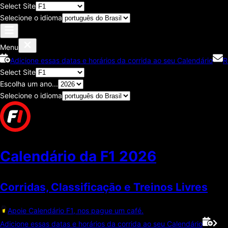
Select Site
Selecione o idioma
Menu
Adicione essas datas e horários da corrida ao seu Calendário
R
Select Site
Escolha um ano...
Selecione o idioma
Calendário da F1
2026
Corridas, Classificaçāo e Treinos Livres
Apoie Calendário F1, nos pague um café.
Adicione essas datas e horários da corrida ao seu Calendário