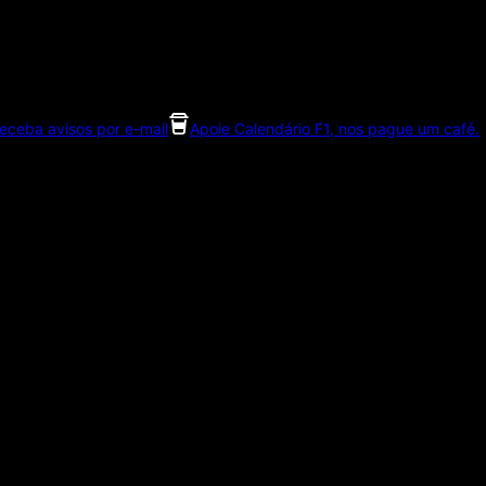
eceba avisos por e-mail
Apoie Calendário F1, nos pague um café.