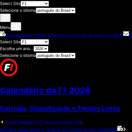
Select Site
Selecione o idioma
Menu
Adicione essas datas e horários da corrida ao seu Calendário
R
Select Site
Escolha um ano...
Selecione o idioma
Calendário da F1
2026
Corridas, Classificaçāo e Treinos Livres
Apoie Calendário F1, nos pague um café.
Adicione essas datas e horários da corrida ao seu Calendário