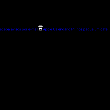
eceba avisos por e-mail
Apoie Calendário F1, nos pague um café.