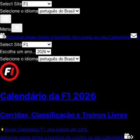
Select Site
Selecione o idioma
Menu
Adicione essas datas e horários da corrida ao seu Calendário
R
Select Site
Escolha um ano...
Selecione o idioma
Calendário da F1
2026
Corridas, Classificaçāo e Treinos Livres
Apoie Calendário F1, nos pague um café.
Adicione essas datas e horários da corrida ao seu Calendário