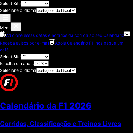
Select Site
Selecione o idioma
Menu
Adicione essas datas e horários da corrida ao seu Calendário
Receba avisos por e-mail
Apoie Calendário F1, nos pague um
café.
Select Site
Escolha um ano...
Selecione o idioma
Calendário da F1
2026
Corridas, Classificaçāo e Treinos Livres