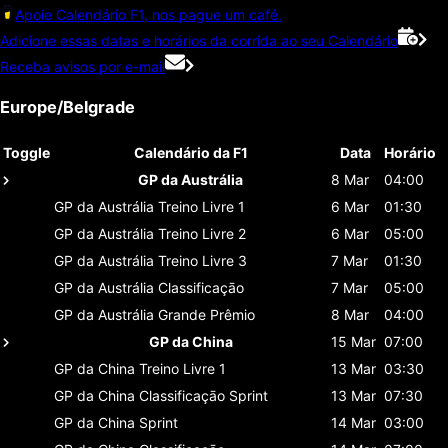
Apoie Calendário F1, nos pague um café.
Adicione essas datas e horários da corrida ao seu Calendário
Receba avisos por e-mail
Europe/Belgrade
Toggle
Calendário da F1
Data
Horário
GP da Austrália
8 Mar
04:00
GP da Austrália
Treino Livre 1
6 Mar
01:30
GP da Austrália
Treino Livre 2
6 Mar
05:00
GP da Austrália
Treino Livre 3
7 Mar
01:30
GP da Austrália
Classificaçāo
7 Mar
05:00
GP da Austrália
Grande Prêmio
8 Mar
04:00
GP da China
15 Mar
07:00
GP da China
Treino Livre 1
13 Mar
03:30
GP da China
Classificaçāo Sprint
13 Mar
07:30
GP da China
Sprint
14 Mar
03:00