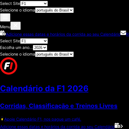
Select Site
Selecione o idioma
Menu
Adicione essas datas e horários da corrida ao seu Calendário
R
Select Site
Escolha um ano...
Selecione o idioma
Calendário da F1
2026
Corridas, Classificaçāo e Treinos Livres
Apoie Calendário F1, nos pague um café.
Adicione essas datas e horários da corrida ao seu Calendário