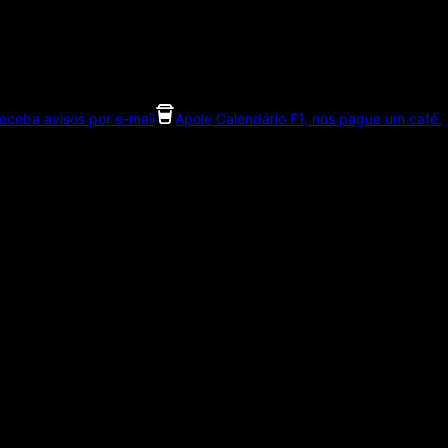
eceba avisos por e-mail
Apoie Calendário F1, nos pague um café.