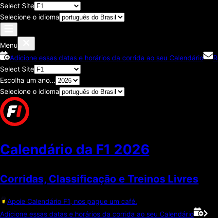
Select Site
Selecione o idioma
Menu
Adicione essas datas e horários da corrida ao seu Calendário
R
Select Site
Escolha um ano...
Selecione o idioma
Calendário da F1
2026
Corridas, Classificaçāo e Treinos Livres
Apoie Calendário F1, nos pague um café.
Adicione essas datas e horários da corrida ao seu Calendário