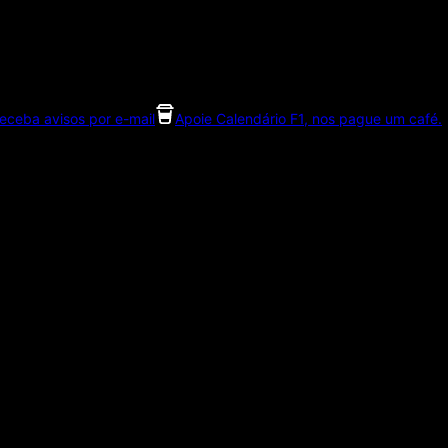
eceba avisos por e-mail
Apoie Calendário F1, nos pague um café.