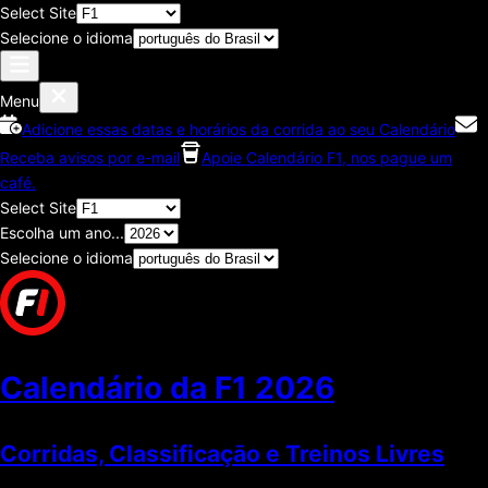
Select Site
Selecione o idioma
Menu
Adicione essas datas e horários da corrida ao seu Calendário
Receba avisos por e-mail
Apoie Calendário F1, nos pague um
café.
Select Site
Escolha um ano...
Selecione o idioma
Calendário da F1
2026
Corridas, Classificaçāo e Treinos Livres