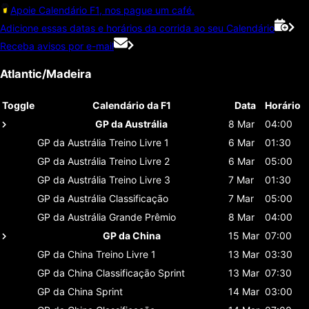
Apoie Calendário F1, nos pague um café.
Adicione essas datas e horários da corrida ao seu Calendário
Receba avisos por e-mail
Atlantic/Madeira
Toggle
Calendário da F1
Data
Horário
GP da Austrália
8 Mar
04:00
GP da Austrália
Treino Livre 1
6 Mar
01:30
GP da Austrália
Treino Livre 2
6 Mar
05:00
GP da Austrália
Treino Livre 3
7 Mar
01:30
GP da Austrália
Classificaçāo
7 Mar
05:00
GP da Austrália
Grande Prêmio
8 Mar
04:00
GP da China
15 Mar
07:00
GP da China
Treino Livre 1
13 Mar
03:30
GP da China
Classificaçāo Sprint
13 Mar
07:30
GP da China
Sprint
14 Mar
03:00