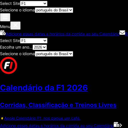
Select Site
Selecione o idioma
Menu
Adicione essas datas e horários da corrida ao seu Calendário
R
Select Site
Escolha um ano...
Selecione o idioma
Calendário da F1
2026
Corridas, Classificaçāo e Treinos Livres
Apoie Calendário F1, nos pague um café.
Adicione essas datas e horários da corrida ao seu Calendário