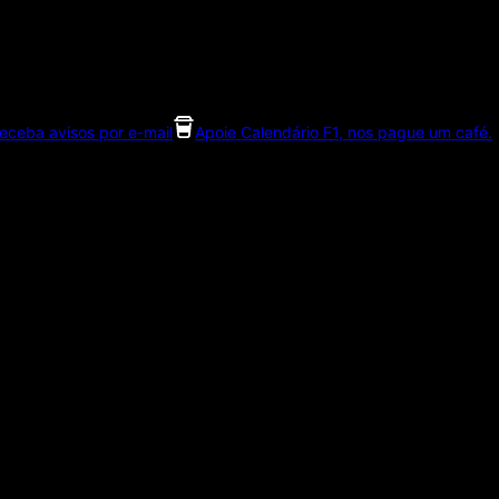
eceba avisos por e-mail
Apoie Calendário F1, nos pague um café.