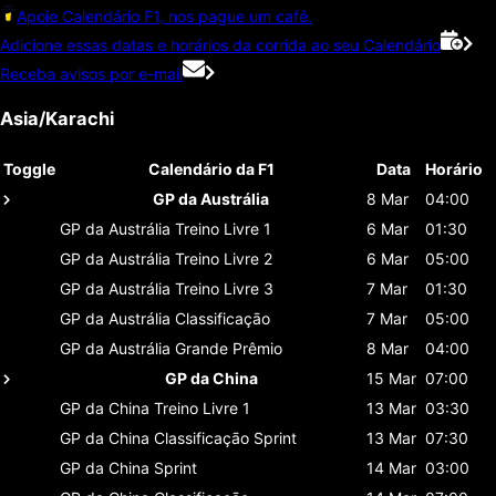
Apoie Calendário F1, nos pague um café.
Adicione essas datas e horários da corrida ao seu Calendário
Receba avisos por e-mail
Asia/Karachi
Toggle
Calendário da F1
Data
Horário
GP da Austrália
8 Mar
04:00
GP da Austrália
Treino Livre 1
6 Mar
01:30
GP da Austrália
Treino Livre 2
6 Mar
05:00
GP da Austrália
Treino Livre 3
7 Mar
01:30
GP da Austrália
Classificaçāo
7 Mar
05:00
GP da Austrália
Grande Prêmio
8 Mar
04:00
GP da China
15 Mar
07:00
GP da China
Treino Livre 1
13 Mar
03:30
GP da China
Classificaçāo Sprint
13 Mar
07:30
GP da China
Sprint
14 Mar
03:00