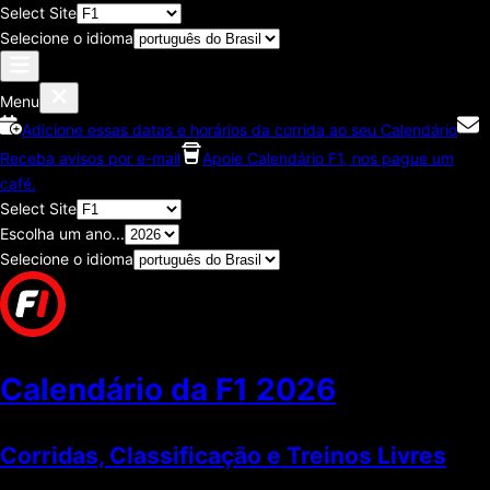
Select Site
Selecione o idioma
Menu
Adicione essas datas e horários da corrida ao seu Calendário
Receba avisos por e-mail
Apoie Calendário F1, nos pague um
café.
Select Site
Escolha um ano...
Selecione o idioma
Calendário da F1
2026
Corridas, Classificaçāo e Treinos Livres