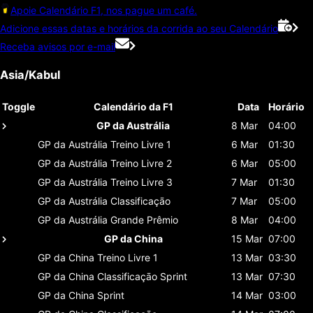
Apoie Calendário F1, nos pague um café.
Adicione essas datas e horários da corrida ao seu Calendário
Receba avisos por e-mail
Asia/Kabul
Toggle
Calendário da F1
Data
Horário
GP da Austrália
8 Mar
04:00
GP da Austrália
Treino Livre 1
6 Mar
01:30
GP da Austrália
Treino Livre 2
6 Mar
05:00
GP da Austrália
Treino Livre 3
7 Mar
01:30
GP da Austrália
Classificaçāo
7 Mar
05:00
GP da Austrália
Grande Prêmio
8 Mar
04:00
GP da China
15 Mar
07:00
GP da China
Treino Livre 1
13 Mar
03:30
GP da China
Classificaçāo Sprint
13 Mar
07:30
GP da China
Sprint
14 Mar
03:00