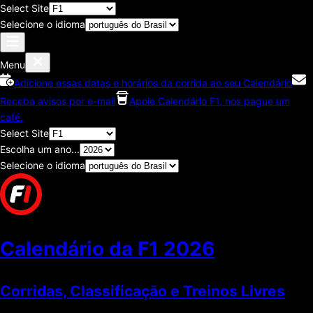
Select Site
Selecione o idioma
Menu
Adicione essas datas e horários da corrida ao seu Calendário
Receba avisos por e-mail
Apoie Calendário F1, nos pague um
café.
Select Site
Escolha um ano...
Selecione o idioma
Calendário da F1
2026
Corridas, Classificaçāo e Treinos Livres