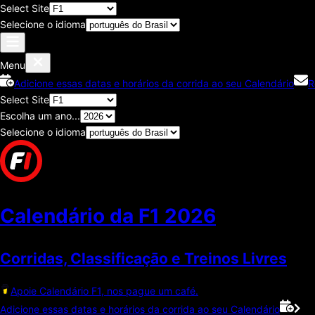
Select Site
Selecione o idioma
Menu
Adicione essas datas e horários da corrida ao seu Calendário
R
Select Site
Escolha um ano...
Selecione o idioma
Calendário da F1
2026
Corridas, Classificaçāo e Treinos Livres
Apoie Calendário F1, nos pague um café.
Adicione essas datas e horários da corrida ao seu Calendário