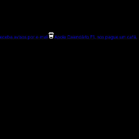
eceba avisos por e-mail
Apoie Calendário F1, nos pague um café.