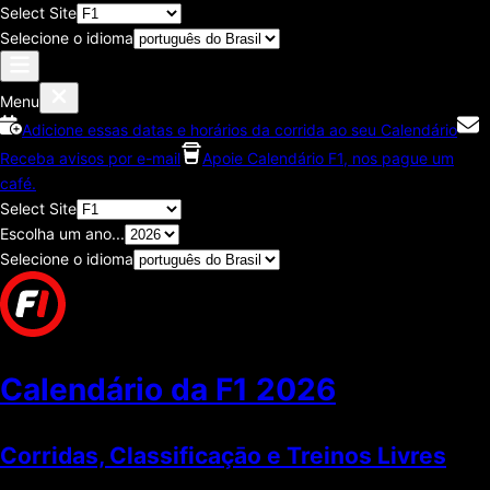
Select Site
Selecione o idioma
Menu
Adicione essas datas e horários da corrida ao seu Calendário
Receba avisos por e-mail
Apoie Calendário F1, nos pague um
café.
Select Site
Escolha um ano...
Selecione o idioma
Calendário da F1
2026
Corridas, Classificaçāo e Treinos Livres