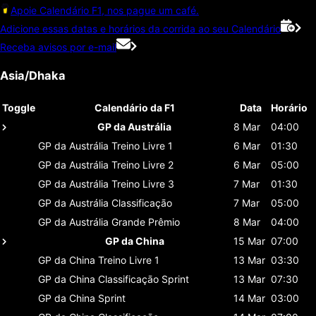
Apoie Calendário F1, nos pague um café.
Adicione essas datas e horários da corrida ao seu Calendário
Receba avisos por e-mail
Asia/Dhaka
Toggle
Calendário da F1
Data
Horário
GP da Austrália
8 Mar
04:00
GP da Austrália
Treino Livre 1
6 Mar
01:30
GP da Austrália
Treino Livre 2
6 Mar
05:00
GP da Austrália
Treino Livre 3
7 Mar
01:30
GP da Austrália
Classificaçāo
7 Mar
05:00
GP da Austrália
Grande Prêmio
8 Mar
04:00
GP da China
15 Mar
07:00
GP da China
Treino Livre 1
13 Mar
03:30
GP da China
Classificaçāo Sprint
13 Mar
07:30
GP da China
Sprint
14 Mar
03:00