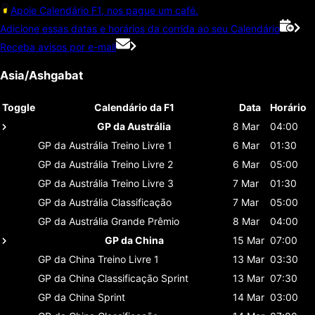
Apoie Calendário F1, nos pague um café.
Adicione essas datas e horários da corrida ao seu Calendário
Receba avisos por e-mail
Asia/Ashgabat
Toggle
Calendário da F1
Data
Horário
GP da Austrália
8 Mar
04:00
GP da Austrália
Treino Livre 1
6 Mar
01:30
GP da Austrália
Treino Livre 2
6 Mar
05:00
GP da Austrália
Treino Livre 3
7 Mar
01:30
GP da Austrália
Classificaçāo
7 Mar
05:00
GP da Austrália
Grande Prêmio
8 Mar
04:00
GP da China
15 Mar
07:00
GP da China
Treino Livre 1
13 Mar
03:30
GP da China
Classificaçāo Sprint
13 Mar
07:30
GP da China
Sprint
14 Mar
03:00