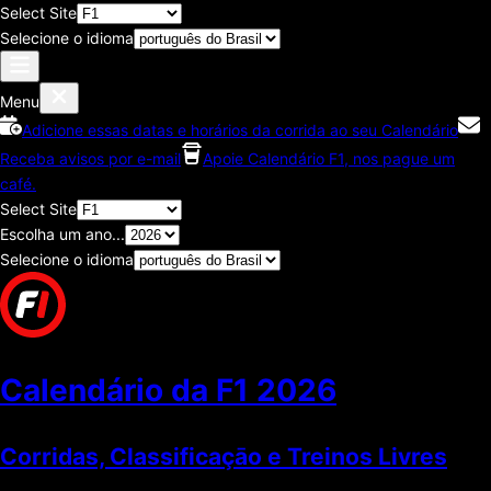
Select Site
Selecione o idioma
Menu
Adicione essas datas e horários da corrida ao seu Calendário
Receba avisos por e-mail
Apoie Calendário F1, nos pague um
café.
Select Site
Escolha um ano...
Selecione o idioma
Calendário da F1
2026
Corridas, Classificaçāo e Treinos Livres