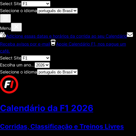
Select Site
Selecione o idioma
Menu
Adicione essas datas e horários da corrida ao seu Calendário
Receba avisos por e-mail
Apoie Calendário F1, nos pague um
café.
Select Site
Escolha um ano...
Selecione o idioma
Calendário da F1
2026
Corridas, Classificaçāo e Treinos Livres