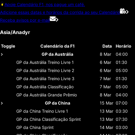
Apoie Calendário F1, nos pague um café.
Adicione essas datas e horários da corrida ao seu Calendário
Receba avisos por e-mail
Asia/Anadyr
Toggle
Calendário da F1
Data
Horário
GP da Austrália
8 Mar
04:00
GP da Austrália
Treino Livre 1
6 Mar
01:30
GP da Austrália
Treino Livre 2
6 Mar
05:00
GP da Austrália
Treino Livre 3
7 Mar
01:30
GP da Austrália
Classificaçāo
7 Mar
05:00
GP da Austrália
Grande Prêmio
8 Mar
04:00
GP da China
15 Mar
07:00
GP da China
Treino Livre 1
13 Mar
03:30
GP da China
Classificaçāo Sprint
13 Mar
07:30
GP da China
Sprint
14 Mar
03:00