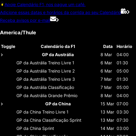
Apoie Calendário F1, nos pague um café.
Adicione essas datas e horários da corrida ao seu Calendário
Receba avisos por e-mail
America/Thule
Toggle
Calendário da F1
Data
Horário
GP da Austrália
8 Mar
04:00
GP da Austrália
Treino Livre 1
6 Mar
01:30
GP da Austrália
Treino Livre 2
6 Mar
05:00
GP da Austrália
Treino Livre 3
7 Mar
01:30
GP da Austrália
Classificaçāo
7 Mar
05:00
GP da Austrália
Grande Prêmio
8 Mar
04:00
GP da China
15 Mar
07:00
GP da China
Treino Livre 1
13 Mar
03:30
GP da China
Classificaçāo Sprint
13 Mar
07:30
GP da China
Sprint
14 Mar
03:00