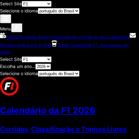
Select Site
Selecione o idioma
Menu
Adicione essas datas e horários da corrida ao seu Calendário
Receba avisos por e-mail
Apoie Calendário F1, nos pague um
café.
Select Site
Escolha um ano...
Selecione o idioma
Calendário da F1
2026
Corridas, Classificaçāo e Treinos Livres