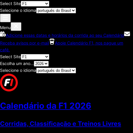
Select Site
Selecione o idioma
Menu
Adicione essas datas e horários da corrida ao seu Calendário
Receba avisos por e-mail
Apoie Calendário F1, nos pague um
café.
Select Site
Escolha um ano...
Selecione o idioma
Calendário da F1
2026
Corridas, Classificaçāo e Treinos Livres