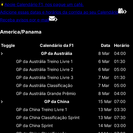
Apoie Calendário F1, nos pague um café.
Adicione essas datas e horários da corrida ao seu Calendário
Receba avisos por e-mail
America/Panama
Toggle
Calendário da F1
Data
Horário
GP da Austrália
8 Mar
04:00
GP da Austrália
Treino Livre 1
6 Mar
01:30
GP da Austrália
Treino Livre 2
6 Mar
05:00
GP da Austrália
Treino Livre 3
7 Mar
01:30
GP da Austrália
Classificaçāo
7 Mar
05:00
GP da Austrália
Grande Prêmio
8 Mar
04:00
GP da China
15 Mar
07:00
GP da China
Treino Livre 1
13 Mar
03:30
GP da China
Classificaçāo Sprint
13 Mar
07:30
GP da China
Sprint
14 Mar
03:00