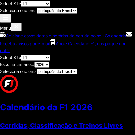
Select Site
Selecione o idioma
Menu
Adicione essas datas e horários da corrida ao seu Calendário
Receba avisos por e-mail
Apoie Calendário F1, nos pague um
café.
Select Site
Escolha um ano...
Selecione o idioma
Calendário da F1
2026
Corridas, Classificaçāo e Treinos Livres