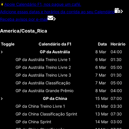
Apoie Calendário F1, nos pague um café.
Adicione essas datas e horários da corrida ao seu Calendário
Receba avisos por e-mail
America/Costa_Rica
Toggle
Calendário da F1
Data
Horário
GP da Austrália
8 Mar
04:00
GP da Austrália
Treino Livre 1
6 Mar
01:30
GP da Austrália
Treino Livre 2
6 Mar
05:00
GP da Austrália
Treino Livre 3
7 Mar
01:30
GP da Austrália
Classificaçāo
7 Mar
05:00
GP da Austrália
Grande Prêmio
8 Mar
04:00
GP da China
15 Mar
07:00
GP da China
Treino Livre 1
13 Mar
03:30
GP da China
Classificaçāo Sprint
13 Mar
07:30
GP da China
Sprint
14 Mar
03:00