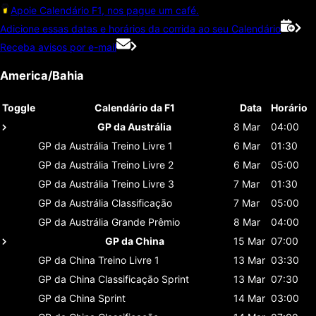
Apoie Calendário F1, nos pague um café.
Adicione essas datas e horários da corrida ao seu Calendário
Receba avisos por e-mail
America/Bahia
Toggle
Calendário da F1
Data
Horário
GP da Austrália
8 Mar
04:00
GP da Austrália
Treino Livre 1
6 Mar
01:30
GP da Austrália
Treino Livre 2
6 Mar
05:00
GP da Austrália
Treino Livre 3
7 Mar
01:30
GP da Austrália
Classificaçāo
7 Mar
05:00
GP da Austrália
Grande Prêmio
8 Mar
04:00
GP da China
15 Mar
07:00
GP da China
Treino Livre 1
13 Mar
03:30
GP da China
Classificaçāo Sprint
13 Mar
07:30
GP da China
Sprint
14 Mar
03:00