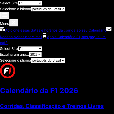
Select Site
Selecione o idioma
Menu
Adicione essas datas e horários da corrida ao seu Calendário
Receba avisos por e-mail
Apoie Calendário F1, nos pague um
café.
Select Site
Escolha um ano...
Selecione o idioma
Calendário da F1
2026
Corridas, Classificaçāo e Treinos Livres