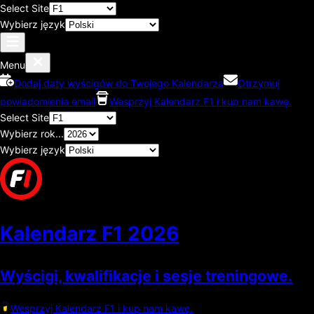
Select Site
Wybierz język
Menu
Dodaj daty wyścigów do Twojego Kalendarza
Otrzymuj
powiadomienia email
Wesprzyj Kalendarz F1 i kup nam kawę.
Select Site
Wybierz rok...
Wybierz język
Kalendarz F1
2026
Wyścigi, kwalifikacje i sesje treningowe.
Wesprzyj Kalendarz F1 i kup nam kawę.